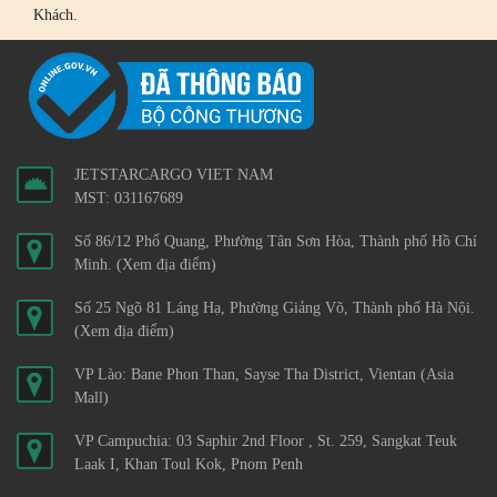
Khách.
JETSTARCARGO VIET NAM
MST: 031167689
Số 86/12 Phổ Quang, Phường Tân Sơn Hòa, Thành phố Hồ Chí
Minh.
(Xem địa điểm)
Số 25 Ngõ 81 Láng Hạ, Phường Giảng Võ, Thành phố Hà Nội.
(Xem địa điểm)
VP Lào: Bane Phon Than, Sayse Tha District, Vientan (Asia
Mall)
VP Campuchia: 03 Saphir 2nd Floor , St. 259, Sangkat Teuk
Laak I, Khan Toul Kok, Pnom Penh