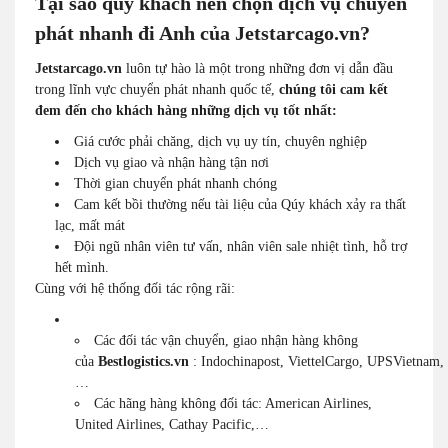
Tại sao quý khách nên chọn dịch vụ chuyển
phát nhanh đi Anh của Jetstarcago.vn?
Jetstarcago.vn
luôn tự hào là một trong những đơn vị dẫn đầu
trong lĩnh vực chuyển phát nhanh quốc tế,
chúng tôi cam kết
đem đến cho khách hàng những dịch vụ tốt nhất:
Giá cước phải chăng, dịch vụ uy tín, chuyên nghiệp
Dịch vụ giao và nhận hàng tận nơi
Thời gian chuyển phát nhanh chóng
Cam kết bồi thường nếu tài liệu của Qúy khách xảy ra thất
lạc, mất mát
Đội ngũ nhân viên tư vấn, nhân viên sale nhiệt tình, hỗ trợ
hết mình.
Cùng với hệ thống đối tác rộng rãi:
Các đối tác vận chuyển, giao nhận hàng không
của
Bestlogistics.vn
:
Indochinapost
,
ViettelCargo
,
UPSVietnam
,
…
Các hãng hàng không đối tác: American Airlines,
United Airlines, Cathay Pacific,…