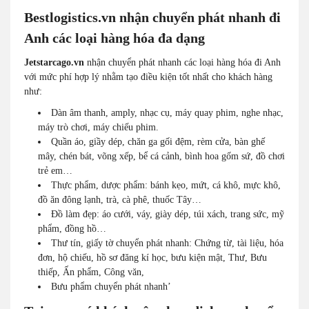
Bestlogistics.vn nhận chuyển phát nhanh đi
Anh các loại hàng hóa đa dạng
Jetstarcago.vn
nhận chuyển phát nhanh các loại hàng hóa đi Anh
với mức phí hợp lý nhằm tạo điều kiện tốt nhất cho khách hàng
như:
Dàn âm thanh, amply, nhạc cụ, máy quay phim, nghe nhạc,
máy trò chơi, máy chiếu phim.
Quần áo, giầy dép, chăn ga gối đệm, rèm cửa, bàn ghế
mây, chén bát, võng xếp, bể cá cảnh, bình hoa gốm sứ, đồ chơi
trẻ em…
Thực phẩm, dược phẩm: bánh kẹo, mứt, cá khô, mực khô,
đồ ăn đông lạnh, trà, cà phê, thuốc Tây…
Đồ làm đẹp: áo cưới, váy, giày dép, túi xách, trang sức, mỹ
phẩm, đồng hồ…
Thư tín, giấy tờ chuyển phát nhanh: Chứng từ, tài liệu, hóa
đơn, hộ chiếu, hồ sơ đăng kí học, bưu kiện mật, Thư, Bưu
thiếp, Ấn phẩm, Công văn,
Bưu phẩm chuyển phát nhanh’