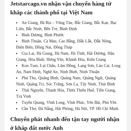
Jetstarcago.vn nhận vận chuyển hàng từ
khắp các thành phố tại Việt Nam
An Giang, Bà Rịa – Vũng Tàu, Bắc Giang, Bắc Kạn, Bạc
Liêu, Bắc Ninh, Bến Tre, Bình Định
Bình Dương, Bình Phước
Bình Thuận, Cà Mau, Cao Bằng, Đắk Lắk, Đắk Nông,
Điện Biên, Đồng Nai, Đồng Tháp
Gia Lai, Hà Giang, Hà Nam, Hà Tĩnh, Hải Dương, Hậu
Giang, Hòa Bình, Hưng Yên, Khánh Hòa, Kiên Giang
Kon Tum, Lai Châu, Lâm Đồng, Lạng Sơn, Lào Cai, Long
An, Nam Định, Nghệ An, Ninh Bình, Ninh Thuận
Phú Thọ, Quảng Bình, Quảng Nam, Quảng Ngãi, Quảng
Ninh, Quảng Trị, Sóc Trăng, Sơn La, Tây Ninh, Thái Bình
Thái Nguyên, Thanh Hóa, Thừa Thiên Huế, Tiền Giang,
Trà Vinh
Tuyên Quang, Vĩnh Long, Vĩnh Phúc, Yên Bái, Phú Yên
Cần Thơ, Đà Nẵng, Hải Phòng, Hà Nội, TP. Hồ Chí Minh.
Chuyển phát nhanh đến tận tay người nhận
ở khắp đất nước Anh