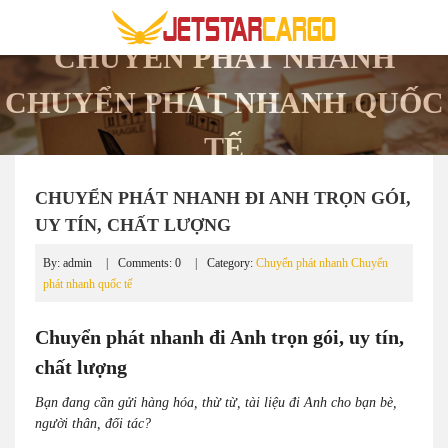
CHUYỂN PHÁT NHANH
CHUYỂN PHÁT NHANH QUỐC
TẾ
CHUYỂN PHÁT NHANH ĐI ANH TRỌN GÓI,
UY TÍN, CHẤT LƯỢNG
By: admin
Comments: 0
Category:
Chuyển phát nhanh
Chuyển
phát nhanh quốc tế
Chuyển phát nhanh đi Anh trọn gói, uy tín,
chất lượng
Bạn đang cần gửi hàng hóa, thừ từ, tài liệu đi Anh cho bạn bè,
người thân, đối tác?