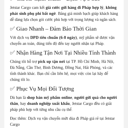
Jetstar Cargo cam kết
giá cước gửi hàng đi Pháp hợp lý
,
không
phát sinh phụ phí bất ngờ
. Bảng giá minh bạch giúp khách hàng
dễ dàng lựa chọn gói cước phù hợp với trọng lượng và ngân sách.
✅ Giao Nhanh – Đảm Bảo Thời Gian
Với dịch vụ
DPD tiêu chuẩn (6-8 ngày)
, mỹ phẩm sẽ được vận
chuyển an toàn, đúng tiến độ đến tay người nhận tại Pháp.
✅ Nhận Hàng Tận Nơi Tại Nhiều Tỉnh Thành
Chúng tôi hỗ trợ
pick up tận nơi
tại TP. Hồ Chí Minh, Hà Nội,
Đà Nẵng, Cần Thơ, Bình Dương, Đồng Nai, Hải Phòng, và các
tỉnh thành khác. Bạn chỉ cần liên hệ, mọi việc còn lại hãy để
chúng tôi lo.
✅ Phục Vụ Mọi Đối Tượng
Dù bạn là
shop bán mỹ phẩm online
,
người gửi quà cho người
thân
, hay
doanh nghiệp xuất khẩu
, Jetstar Cargo đều có giải
pháp phù hợp với từng nhu cầu cụ thể.
Đọc thêm:
Dịch vụ vận chuyển mứt dùa đi Pháp giá rẻ tại Jetstar
Cargo