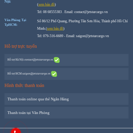
Nội:
(
xem bản đồ
)
Tel: 08 68555383 . Email: contact@jetstarcargo.vn
Văn Phòng Tại
Số 86/12 Phổ Quang, Phường Tân Sơn Hòa, Thành phố Hồ Chí
TpHCM:
Minh.(
xem bản đồ
)
Tel: 079-516-6689 - Email: saigon@jetstarcargo.vn
Hỗ trợ trực tuyến
Hỗ trợ
Hà Nội
contact@jetstarcargo.vn
Hỗ trợ
HCM
saigon@jetstarcargo.vn
Hình thức thanh toán
Thanh toán online qua thẻ Ngân Hàng
Thanh toán tại Văn Phòng