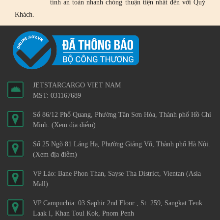
tính an toàn nhanh chóng thuận tiện nhất đến với Quý
Khách.
JETSTARCARGO VIET NAM
MST: 031167689
Số 86/12 Phổ Quang, Phường Tân Sơn Hòa, Thành phố Hồ Chí
Minh.
(Xem địa điểm)
Số 25 Ngõ 81 Láng Hạ, Phường Giảng Võ, Thành phố Hà Nội.
(Xem địa điểm)
VP Lào: Bane Phon Than, Sayse Tha District, Vientan (Asia
Mall)
VP Campuchia: 03 Saphir 2nd Floor , St. 259, Sangkat Teuk
Laak I, Khan Toul Kok, Pnom Penh