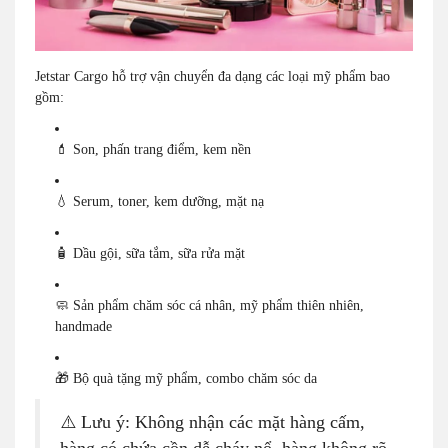
Jetstar Cargo hỗ trợ vận chuyển đa dạng các loại mỹ phẩm bao
gồm:
💄 Son, phấn trang điểm, kem nền
💧 Serum, toner, kem dưỡng, mặt nạ
🧴 Dầu gội, sữa tắm, sữa rửa mặt
🧼 Sản phẩm chăm sóc cá nhân, mỹ phẩm thiên nhiên,
handmade
🎁 Bộ quà tặng mỹ phẩm, combo chăm sóc da
⚠️ Lưu ý: Không nhận các mặt hàng cấm,
hàng có chứa cồn dễ cháy nổ, hàng không rõ