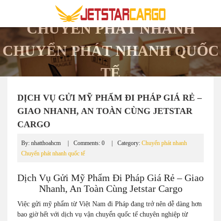
CHUYỂN PHÁT NHANH
CHUYỂN PHÁT NHANH QUỐC
TẾ
DỊCH VỤ GỬI MỸ PHẨM ĐI PHÁP GIÁ RẺ –
GIAO NHANH, AN TOÀN CÙNG JETSTAR
CARGO
By: nhatthoahcm
Comments: 0
Category:
Chuyển phát nhanh
Chuyển phát nhanh quốc tế
Dịch Vụ Gửi Mỹ Phẩm Đi Pháp Giá Rẻ – Giao
Nhanh, An Toàn Cùng Jetstar Cargo
Việc gửi mỹ phẩm từ Việt Nam đi Pháp đang trở nên dễ dàng hơn
bao giờ hết với dịch vụ vận chuyển quốc tế chuyên nghiệp từ