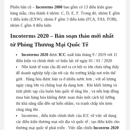
Phiên bản cũ –
Incoterms 2000
bao gồm có 13 điều kiện giao
hàng mẫu; chia thành 4 nhóm: C, D, E, F. Trong đó, nhóm E gồm
1 điều kiện (EXW); nhóm F gồm 3 điều kiện (FCA, FAS, FOB);
nhóm C gồm 4 điều kiện.
Incoterms 2020 – Bản soạn thảo mới nhất
từ Phòng Thương Mại Quốc Tế
Incoterms 2020
được
ICC
xuất bản tháng 9 / 2019 với 11
điều kiện và chính thức có hiệu lực từ ngày 01 / 01 / 2020
Nền kinh tế toàn cầu đã mở ra cơ hội to lớn chưa từng thấy
để doanh nghiệp tiếp cận tới các thị trường khắp nơi trên thế
giới . Hàng hóa được bán ra ở nhiều nước hơn ; với số lượng
ngày càng lớn và chủng loại đa dạng hơn . Khi khối lượng và
tính phức tạp của buôn bán quốc tế tăng lên ; và nếu hợp đồng
mua bán hàng hóa không được soạn thảo một cách kỹ lưỡng
thì khả năng dẫn đến sự hiểu nhầm; và tranh chấp tốn kém
cũng tăng lên .
Incoterms , điều kiện chính thức của ICC về việc sử dụng
các điều kiện thương mại nội địa và quốc tế ; tạo điều kiện cho
thương mại quốc tế phát triển . Việc dẫn chiếu
Incoterm 2020