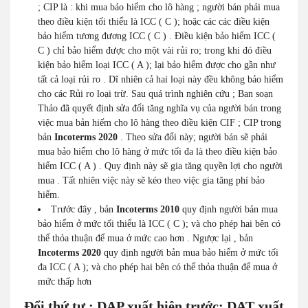
; CIP là : khi mua bảo hiểm cho lô hàng ; người bán phải mua
theo điều kiện tối thiểu là ICC ( C ); hoặc các các điều kiện
bảo hiểm tương đương ICC ( C ) . Điều kiện bảo hiểm ICC (
C ) chỉ bảo hiểm được cho một vài rủi ro; trong khi đó điều
kiện bảo hiểm loại ICC ( A ); lại bảo hiểm được cho gần như
tất cả loại rủi ro . Dĩ nhiên cả hai loại này đều không bảo hiểm
cho các Rủi ro loại trừ. Sau quá trình nghiên cứu ; Ban soạn
Thảo đã quyết định sửa đổi tăng nghĩa vụ của người bán trong
việc mua bản hiếm cho lô hàng theo điều kiện CIF ; CIP trong
bản
Incoterms 2020
. Theo sửa đổi này; người bán sẽ phải
mua bảo hiểm cho lô hàng ở mức tối đa là theo điều kiện bảo
hiểm ICC ( A ) . Quy định này sẽ gia tăng quyền lợi cho người
mua . Tất nhiên việc này sẽ kéo theo việc gia tăng phí bảo
hiểm.
Trước đây , bản
Incoterms 2010
quy định người bản mua
bảo hiểm ở mức tối thiểu là ICC ( C ); và cho phép hai bên có
thể thỏa thuận để mua ở mức cao hơn . Ngược lại , bản
Incoterms 2020
quy định người bản mua bảo hiểm ở mức tối
đa ICC ( A ); và cho phép hai bên có thể thỏa thuận để mua ở
mức thấp hơn
Đổi thứ tự : DAP xuất hiện trước; DAT xuất