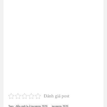
Đánh giá post
Tags:
điều mới lạ ở incoterm 2020
incoterm 2020