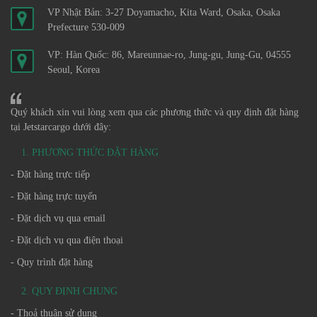
VP Nhật Bản: 3-27 Doyamacho, Kita Ward, Osaka, Osaka
Prefecture 530-009
VP: Hàn Quốc: 86, Mareunnae-ro, Jung-gu, Jung-Gu, 04555
Seoul, Korea
Quý khách xin vui lòng xem qua các phương thức và quy định đặt hàng
tại Jetstarcargo dưới đây:
1. PHƯƠNG THỨC ĐẶT HÀNG
- Đặt hàng trực tiếp
- Đặt hàng trực tuyến
- Đặt dịch vụ qua email
- Đặt dịch vụ qua điện thoại
- Quy trình đặt hàng
2. QUY ĐỊNH CHUNG
- Thoả thuận sử dụng