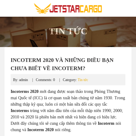
TIN TỨC
INCOTERM 2020 VÀ NHỮNG ĐIỀU BẠN
CHƯA BIẾT VỀ INCOTERM?
By: admin
Comments: 0
Category:
Tin tức
Incoterms 2020
mới đang được soạn thảo trong Phòng Thương
mại Quốc tế (ICC) là cơ quan xuất bản chúng từ năm 1930. Trong
những thập kỷ qua; luôn có một bản sửa đổi các quy tắc
Incoterms
trùng với năm đầu tiên của mỗi thập niên 1990; 2000;
2010 và 2020 là phiên bản mới nhất và hiện đang có hiệu lực.
Dưới đây chúng tôi sẽ cung cấp thêm thông tin về
Incoterm
nói
chung và
Incoterm 2020
nói riêng.