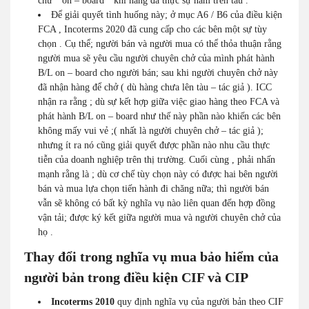
chữ “ on – board ” khi hàng đã thực sự nằm trên tàu .
Để giải quyết tình huống này; ở mục A6 / B6 của điều kiện
FCA , Incoterms 2020 đã cung cấp cho các bên một sự tùy
chọn . Cụ thể; người bán và người mua có thể thỏa thuận rằng
người mua sẽ yêu cầu người chuyên chở của mình phát hành
B/L on – board cho người bán; sau khi người chuyên chở này
đã nhận hàng để chở ( dù hàng chưa lên tàu – tác giả ). ICC
nhận ra rằng ; dù sự kết hợp giữa việc giao hàng theo FCA và
phát hành B/L on – board như thế này phần nào khiến các bên
không mấy vui vẻ ;( nhất là người chuyên chở – tác giả );
nhưng ít ra nó cũng giải quyết được phần nào nhu cầu thực
tiễn của doanh nghiệp trên thị trường. Cuối cùng , phải nhấn
mạnh rằng là ; dù cơ chế tùy chọn này có được hai bên người
bán và mua lựa chọn tiến hành đi chăng nữa; thì người bán
vẫn sẽ không có bất kỳ nghĩa vụ nào liên quan đến hợp đồng
vận tải; được ký kết giữa người mua và người chuyên chở của
họ .
Thay đổi trong nghĩa vụ mua bảo hiểm của
người bản trong điều kiện CIF và CIP
Incoterms 2010
quy định nghĩa vụ của người bản theo CIF