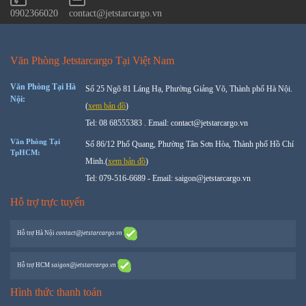
0902366020
contact@jetstarcargo.vn
Văn Phòng Jetstarcargo Tại Việt Nam
Văn Phòng Tại Hà
Số 25 Ngõ 81 Láng Hạ, Phường Giảng Võ, Thành phố Hà Nội.
Nội:
(
xem bản đồ
)
Tel: 08 68555383 . Email: contact@jetstarcargo.vn
Văn Phòng Tại
Số 86/12 Phổ Quang, Phường Tân Sơn Hòa, Thành phố Hồ Chí
TpHCM:
Minh.(
xem bản đồ
)
Tel: 079-516-6689 - Email: saigon@jetstarcargo.vn
Hỗ trợ trực tuyến
Hỗ trợ
Hà Nội
contact@jetstarcargo.vn
Hỗ trợ
HCM
saigon@jetstarcargo.vn
Hình thức thanh toán