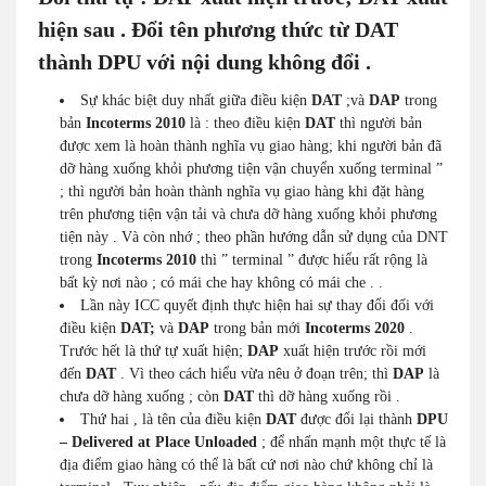
hiện sau . Đổi tên phương thức từ DAT
thành DPU với nội dung không đổi .
Sự khác biệt duy nhất giữa điều kiện
DAT
;và
DAP
trong
bản
Incoterms 2010
là : theo điều kiện
DAT
thì người bản
được xem là hoàn thành nghĩa vụ giao hàng; khi người bản đã
dỡ hàng xuống khỏi phương tiện vận chuyển xuống terminal ”
; thì người bản hoàn thành nghĩa vụ giao hàng khi đặt hàng
trên phương tiện vận tải và chưa dỡ hàng xuống khỏi phương
tiện này . Và còn nhớ ; theo phần hướng dẫn sử dụng của DNT
trong
Incoterms 2010
thì ” terminal ” được hiểu rất rộng là
bất kỳ nơi nào ; có mái che hay không có mái che . .
Lần này ICC quyết định thực hiện hai sự thay đổi đối với
điều kiện
DAT;
và
DAP
trong bản mới
Incoterms 2020
.
Trước hết là thứ tự xuất hiện;
DAP
xuất hiện trước rồi mới
đến
DAT
. Vì theo cách hiểu vừa nêu ở đoạn trên; thì
DAP
là
chưa dỡ hàng xuống ; còn
DAT
thì dỡ hàng xuống rồi .
Thứ hai , là tên của điều kiện
DAT
được đổi lại thành
DPU
– Delivered at Place Unloaded
; để nhấn mạnh một thực tế là
địa điểm giao hàng có thể là bất cứ nơi nào chứ không chỉ là