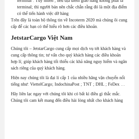
terminal . Tuy nhiên , nếu địa điểm giao hàng không phải là
terminal; thì người bán nên chắc chắn rằng đó là một địa điểm
có thể tiến hành việc dỡ hàng
Trên đây là toàn bộ thông tin về Incoterm 2020 mà chúng ôi cung
cấp để các bạn có thể hiểu rõ hơn các điều khoản.
JetstarCargo Việt Nam
Chúng tôi – JetstarCargo
cung cấp mọi dịch vụ tới khách hàng và
cung cấp thông tin; tư vấn cho quý khách hàng các điều khoản
hợp lí; giúp khách hàng tối thiểu các khả năng nguy hiểm và ngân
sách riêng của quý khách hàng.
Hiện nay chúng tôi là đại lí cấp 1 của nhiều hãng vận chuyển nổi
tiếng như:
ViettelCargo
;
IndochinaPost
; TNT ; DHL ; FeDex …
Hãy liên lạc ngay với chúng tôi khi có bất kì điều gì thắc mắc.
Chúng tôi cam kết mang đến điều hài lòng nhất cho khách hàng