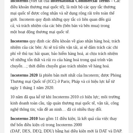
Incoterms
(viết tắt của
International Commercial Terms
– Các
điều khoản thương mại quốc tế); là một bộ các quy tắc thương
mại quốc tế được công nhận và sử dụng rộng rãi trên toàn thế
giới. Incoterm quy định những quy tắc có liên quan đến giá
cả; và trách nhiệm của các bên (bên bán và bên mua) trong
một hoạt động thương mại quốc tế.
Incoterms
quy định các điều khoản về giao nhận hàng hoá; trách
nhiệm của các bên: Ai sẽ trả tiền vận tải, ai sẽ đảm trách các chi
phí về thủ tục hải quan; bảo hiểm hàng hoá, ai chịu trách nhiệm
về những tổn thất và rủi ro của hàng hoá trong quá trình vận
chuyển…; thời điểm chuyển giao trách nhiệm về hàng hoá.
I
ncoterms 2020
là phiên bản mới nhất của Incoterm; được Phòng
Thương mại Quốc tế (ICC) ở Paris; Pháp và có hiệu lực kể từ
ngày 1 tháng 1 năm 2020.
10 năm đã qua kể từ khi Incoterms 2010 có hiệu lực; môi trường
kinh doanh toàn cầu, tập quán thương mại quốc tế, vận tải, công
nghệ thông tin; vấn đề an ninh… đã có nhiều thay đổi.
Incoterms 2010
bao gồm 11 điều kiện; là kết quả của việc thay
thế bốn điều kiện cũ trong Incoterms 2000
(DAF, DES, DEQ, DDU) bằng hai điều kiện mới là DAT và DAP.