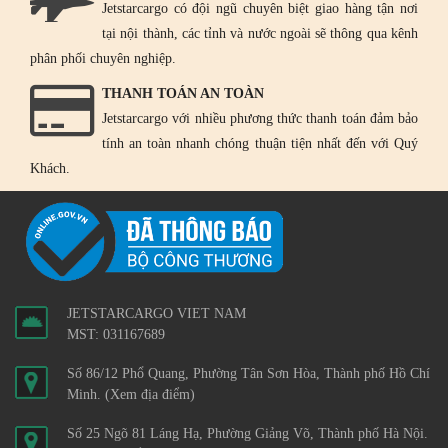
Jetstarcargo có đội ngũ chuyên biệt giao hàng tận nơi
tại nội thành, các tỉnh và nước ngoài sẽ thông qua kênh
phân phối chuyên nghiệp.
THANH TOÁN AN TOÀN
Jetstarcargo với nhiều phương thức thanh toán đảm bảo
tính an toàn nhanh chóng thuận tiện nhất đến với Quý
Khách.
JETSTARCARGO VIET NAM
MST: 031167689
Số 86/12 Phổ Quang, Phường Tân Sơn Hòa, Thành phố Hồ Chí
Minh.
(Xem địa điểm)
Số 25 Ngõ 81 Láng Hạ, Phường Giảng Võ, Thành phố Hà Nội.